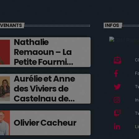
RVENANTS
INFOS
Nathalie
Remaoun – La
Petite Fourmi
C
Rouge
F
Aurélie et Anne
des Viviers de
Tw
Castelnau de
I
Médoc
T
Olivier Cacheur
Li