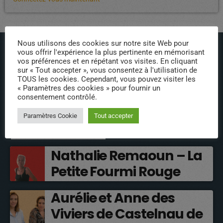
Nous utilisons des cookies sur notre site Web pour
vous offrir l'expérience la plus pertinente en mémorisant
vos préférences et en répétant vos visites. En cliquant
sur « Tout accepter », vous consentez à l'utilisation de
TOUS les cookies. Cependant, vous pouvez visiter les
« Paramètres des cookies » pour fournir un
ÉPISODES DE PODCAST
consentement contrôlé.
Paramètres Cookie
Tout accepter
INTERVENANTS
Nathalie Remaoun – La
Petite Fourmi Rouge
Aurélie et Anne des
Viviers de Castelnau de