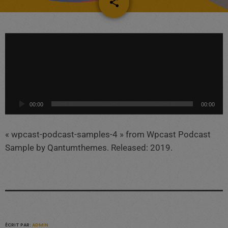
share
email
L
e
c
t
e
u
00:00
00:00
r
a
« wpcast-podcast-samples-4 » from Wpcast Podcast
u
Sample by Qantumthemes. Released: 2019.
d
i
o
ÉCRIT PAR:
ADMIN