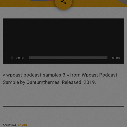
share
email
L
e
c
t
e
u
00:00
00:00
r
a
« wpcast-podcast-samples-3 » from Wpcast Podcast
u
Sample by Qantumthemes. Released: 2019.
d
i
o
ÉCRIT PAR:
ADMIN