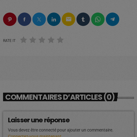
email
RATE IT
COMMENTAIRES D’ARTICLES (0)
Laisser une réponse
Vous devez être connecté pour ajouter un commentaire.
Connectez-vous maintenant