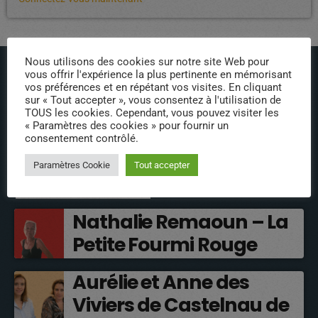
Nous utilisons des cookies sur notre site Web pour
vous offrir l'expérience la plus pertinente en mémorisant
vos préférences et en répétant vos visites. En cliquant
sur « Tout accepter », vous consentez à l'utilisation de
TOUS les cookies. Cependant, vous pouvez visiter les
« Paramètres des cookies » pour fournir un
ÉPISODES DE PODCAST
consentement contrôlé.
Paramètres Cookie
Tout accepter
INTERVENANTS
Nathalie Remaoun – La
Petite Fourmi Rouge
Aurélie et Anne des
Viviers de Castelnau de