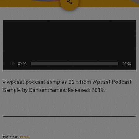
share
email
L
e
c
t
e
u
00:00
00:00
r
a
« wpcast-podcast-samples-22 » from Wpcast Podcast
u
Sample by Qantumthemes. Released: 2019.
d
i
o
ÉCRIT PAR:
ADMIN