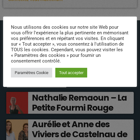
Nous utilisons des cookies sur notre site Web pour
vous offrir l'expérience la plus pertinente en mémorisant
vos préférences et en répétant vos visites. En cliquant
sur « Tout accepter », vous consentez à l'utilisation de
TOUS les cookies. Cependant, vous pouvez visiter les
« Paramètres des cookies » pour fournir un
ÉPISODES DE PODCAST
consentement contrôlé.
Paramètres Cookie
Tout accepter
INTERVENANTS
Nathalie Remaoun – La
Petite Fourmi Rouge
Aurélie et Anne des
Viviers de Castelnau de