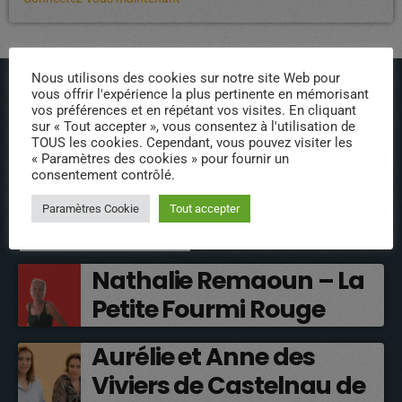
Nous utilisons des cookies sur notre site Web pour
vous offrir l'expérience la plus pertinente en mémorisant
vos préférences et en répétant vos visites. En cliquant
sur « Tout accepter », vous consentez à l'utilisation de
TOUS les cookies. Cependant, vous pouvez visiter les
« Paramètres des cookies » pour fournir un
ÉPISODES DE PODCAST
consentement contrôlé.
Paramètres Cookie
Tout accepter
INTERVENANTS
Nathalie Remaoun – La
Petite Fourmi Rouge
Aurélie et Anne des
Viviers de Castelnau de