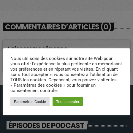
COMMENTAIRES D’ARTICLES (0)
Laisser une réponse
Nous utilisons des cookies sur notre site Web pour
Vous devez être connecté pour ajouter un commentaire.
vous offrir l'expérience la plus pertinente en mémorisant
Connectez-vous maintenant
vos préférences et en répétant vos visites. En cliquant
sur « Tout accepter », vous consentez à l'utilisation de
TOUS les cookies. Cependant, vous pouvez visiter les
« Paramètres des cookies » pour fournir un
consentement contrôlé.
Paramètres Cookie
Tout accepter
ÉPISODES DE PODCAST