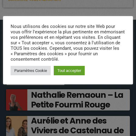
Nous utilisons des cookies sur notre site Web pour
vous offrir l'expérience la plus pertinente en mémorisant
vos préférences et en répétant vos visites. En cliquant
sur « Tout accepter », vous consentez à l'utilisation de
TOUS les cookies. Cependant, vous pouvez visiter les
« Paramètres des cookies » pour fournir un
ÉPISODES DE PODCAST
consentement contrôlé.
Paramètres Cookie
Tout accepter
INTERVENANTS
Nathalie Remaoun – La
Petite Fourmi Rouge
Aurélie et Anne des
Viviers de Castelnau de