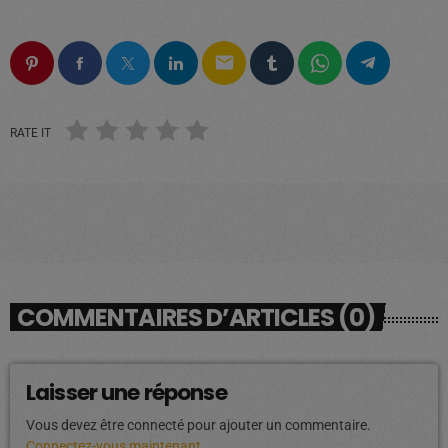
email
RATE IT
COMMENTAIRES D’ARTICLES (0)
Laisser une réponse
Vous devez être connecté pour ajouter un commentaire.
Connectez-vous maintenant