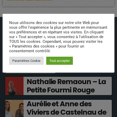
Nous utilisons des cookies sur notre site Web pour
vous offrir l'expérience la plus pertinente en mémorisant
vos préférences et en répétant vos visites. En cliquant
sur « Tout accepter », vous consentez à l'utilisation de
TOUS les cookies. Cependant, vous pouvez visiter les
« Paramètres des cookies » pour fournir un
ÉPISODES DE PODCAST
consentement contrôlé.
Paramètres Cookie
Tout accepter
INTERVENANTS
Nathalie Remaoun – La
Petite Fourmi Rouge
Aurélie et Anne des
Viviers de Castelnau de