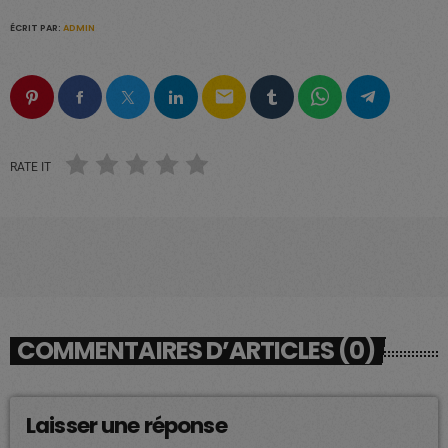
ÉCRIT PAR:
ADMIN
email
RATE IT
COMMENTAIRES D’ARTICLES (0)
Laisser une réponse