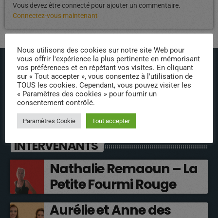
Vous devez être connecté pour ajouter un commentaire.
Connectez-vous maintenant
Nous utilisons des cookies sur notre site Web pour
vous offrir l'expérience la plus pertinente en mémorisant
vos préférences et en répétant vos visites. En cliquant
sur « Tout accepter », vous consentez à l'utilisation de
TOUS les cookies. Cependant, vous pouvez visiter les
« Paramètres des cookies » pour fournir un
consentement contrôlé.
ÉPISODES DE PODCAST
Paramètres Cookie
Tout accepter
INTERVENANTS
Nathalie Remaoun – La
Petite Fourmi Rouge
Aurélie et Anne des