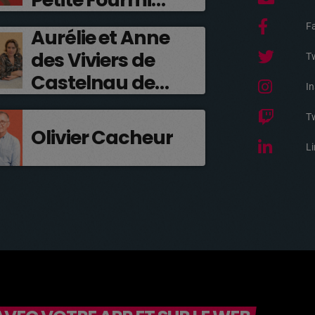
Rouge
F
Aurélie et Anne
des Viviers de
Tw
Castelnau de
I
Médoc
T
Olivier Cacheur
Li