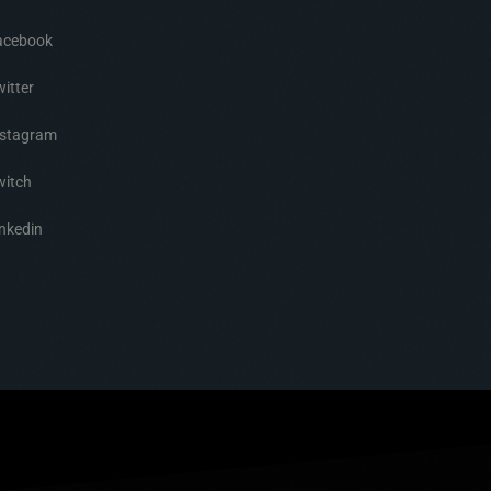
acebook
itter
nstagram
witch
nkedin