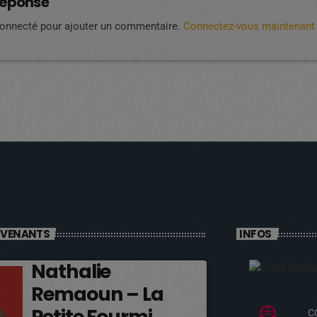
réponse
connecté pour ajouter un commentaire.
Connectez-vous maintenant
RVENANTS
INFOS
Nathalie
Remaoun – La
Petite Fourmi
C