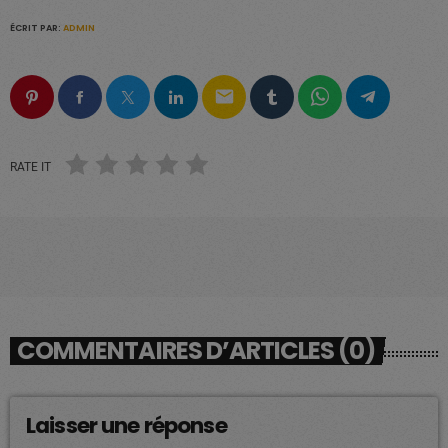
ÉCRIT PAR:
ADMIN
email
RATE IT
COMMENTAIRES D’ARTICLES (0)
Laisser une réponse