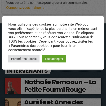
Vous devez être connecté pour ajouter un commentaire.
Connectez-vous maintenant
Nous utilisons des cookies sur notre site Web pour
vous offrir l'expérience la plus pertinente en mémorisant
vos préférences et en répétant vos visites. En cliquant
sur « Tout accepter », vous consentez à l'utilisation de
TOUS les cookies. Cependant, vous pouvez visiter les
« Paramètres des cookies » pour fournir un
consentement contrôlé.
ÉPISODES DE PODCAST
Paramètres Cookie
Tout accepter
INTERVENANTS
Nathalie Remaoun – La
Petite Fourmi Rouge
Aurélie et Anne des