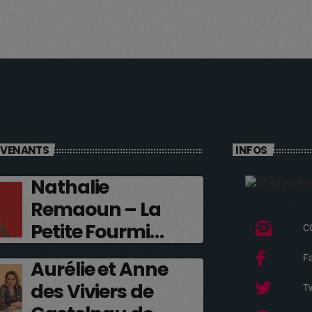
RVENANTS
INFOS
Nathalie
Remaoun – La
Petite Fourmi
C
Rouge
F
Aurélie et Anne
des Viviers de
Tw