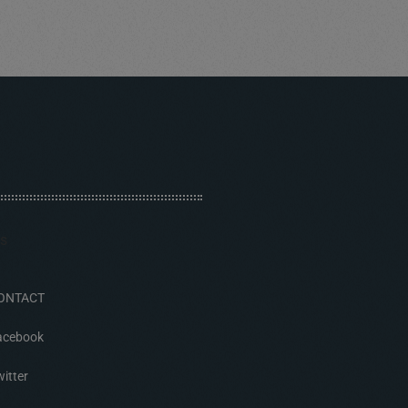
ONTACT
acebook
itter