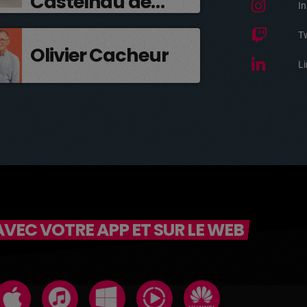
Castelnau de
I
Médoc
T
Olivier Cacheur
Li
VEC VOTRE APP ET SUR LE WEB