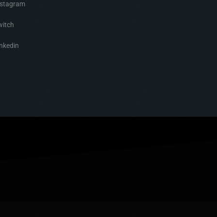
nstagram
witch
nkedin