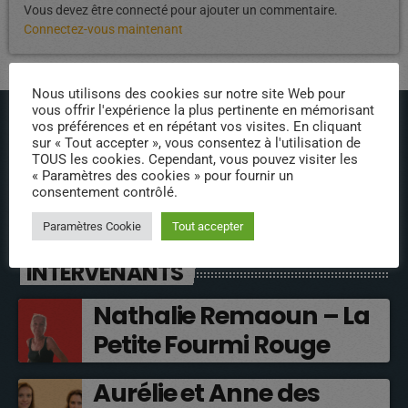
Vous devez être connecté pour ajouter un commentaire.
Connectez-vous maintenant
Nous utilisons des cookies sur notre site Web pour
vous offrir l'expérience la plus pertinente en mémorisant
vos préférences et en répétant vos visites. En cliquant
sur « Tout accepter », vous consentez à l'utilisation de
TOUS les cookies. Cependant, vous pouvez visiter les
« Paramètres des cookies » pour fournir un
consentement contrôlé.
ÉPISODES DE PODCAST
Paramètres Cookie
Tout accepter
INTERVENANTS
Nathalie Remaoun – La
Petite Fourmi Rouge
Aurélie et Anne des