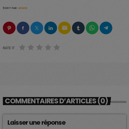
ÉCRIT PAR:
ADMIN
email
RATE IT
COMMENTAIRES D’ARTICLES (0)
Laisser une réponse