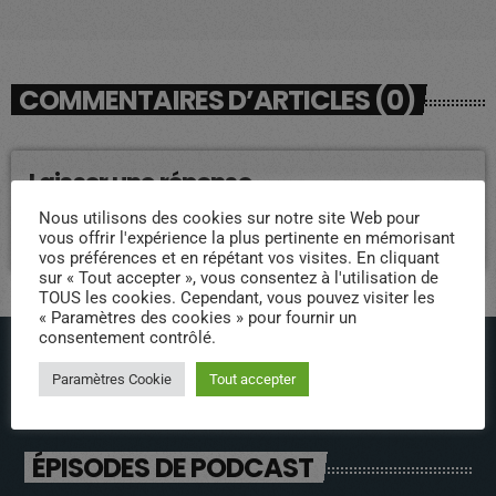
COMMENTAIRES D’ARTICLES (0)
Laisser une réponse
Nous utilisons des cookies sur notre site Web pour
Vous devez être connecté pour ajouter un commentaire.
vous offrir l'expérience la plus pertinente en mémorisant
Connectez-vous maintenant
vos préférences et en répétant vos visites. En cliquant
sur « Tout accepter », vous consentez à l'utilisation de
TOUS les cookies. Cependant, vous pouvez visiter les
« Paramètres des cookies » pour fournir un
consentement contrôlé.
Paramètres Cookie
Tout accepter
ÉPISODES DE PODCAST