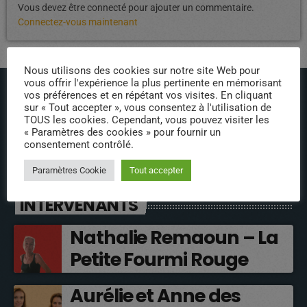
Vous devez être connecté pour ajouter un commentaire.
Connectez-vous maintenant
Nous utilisons des cookies sur notre site Web pour
vous offrir l'expérience la plus pertinente en mémorisant
vos préférences et en répétant vos visites. En cliquant
sur « Tout accepter », vous consentez à l'utilisation de
TOUS les cookies. Cependant, vous pouvez visiter les
« Paramètres des cookies » pour fournir un
consentement contrôlé.
ÉPISODES DE PODCAST
Paramètres Cookie
Tout accepter
INTERVENANTS
Nathalie Remaoun – La
Petite Fourmi Rouge
Aurélie et Anne des