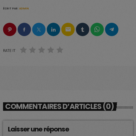
ÉCRIT PAR:
ADMIN
email
RATE IT
COMMENTAIRES D’ARTICLES (0)
Laisser une réponse