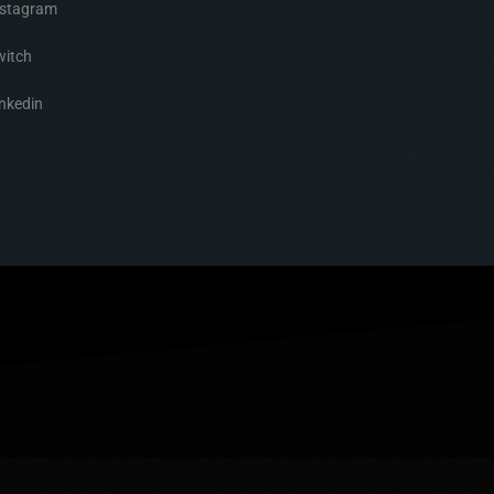
nstagram
witch
nkedin