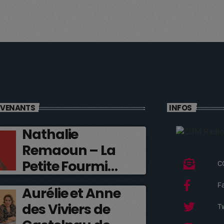
RVENANTS
INFOS
Nathalie
Remaoun – La
Petite Fourmi
C
Rouge
F
Aurélie et Anne
des Viviers de
Tw