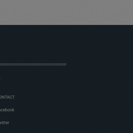
ONTACT
acebook
itter