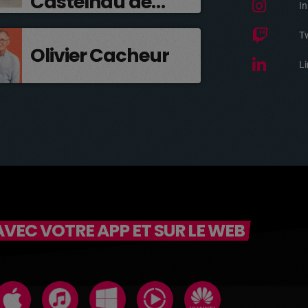
Castelnau de
I
Médoc
T
Olivier Cacheur
Li
VEC VOTRE APP ET SUR LE WEB