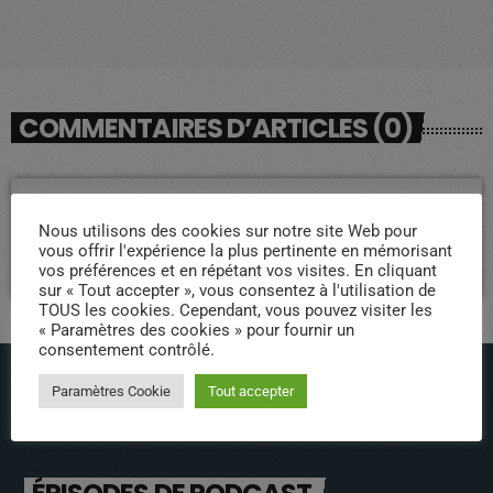
COMMENTAIRES D’ARTICLES (0)
Laisser une réponse
Nous utilisons des cookies sur notre site Web pour
Vous devez être connecté pour ajouter un commentaire.
vous offrir l'expérience la plus pertinente en mémorisant
vos préférences et en répétant vos visites. En cliquant
Connectez-vous maintenant
sur « Tout accepter », vous consentez à l'utilisation de
TOUS les cookies. Cependant, vous pouvez visiter les
« Paramètres des cookies » pour fournir un
consentement contrôlé.
Paramètres Cookie
Tout accepter