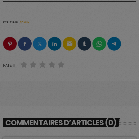
ÉCRIT PAR:
ADMIN
email
RATE IT
COMMENTAIRES D’ARTICLES (0)