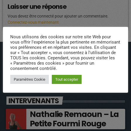
Laisser une réponse
Vous devez être connecté pour ajouter un commentaire.
Connectez-vous maintenant
Nous utilisons des cookies sur notre site Web pour
vous offrir l'expérience la plus pertinente en mémorisant
vos préférences et en répétant vos visites. En cliquant
sur « Tout accepter », vous consentez à l'utilisation de
TOUS les cookies. Cependant, vous pouvez visiter les
« Paramètres des cookies » pour fournir un
consentement contrôlé.
ÉPISODES DE PODCAST
Paramètres Cookie
Tout accepter
INTERVENANTS
Nathalie Remaoun – La
Petite Fourmi Rouge