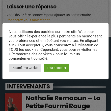
Laisser une réponse
Vous devez être connecté pour ajouter un commentaire.
Connectez-vous maintenant
Nous utilisons des cookies sur notre site Web pour
vous offrir l'expérience la plus pertinente en mémorisant
vos préférences et en répétant vos visites. En cliquant
sur « Tout accepter », vous consentez à l'utilisation de
TOUS les cookies. Cependant, vous pouvez visiter les
« Paramètres des cookies » pour fournir un
consentement contrôlé.
Paramètres Cookie
Tout accepter
ÉPISODES DE PODCAST
INTERVENANTS
Nathalie Remaoun – La
Petite Fourmi Rouge