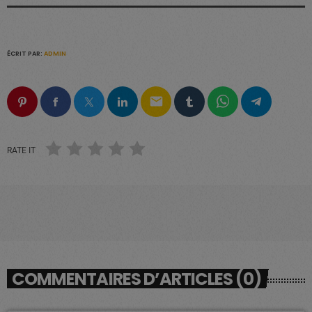
ÉCRIT PAR:
ADMIN
email
RATE IT
COMMENTAIRES D’ARTICLES (0)