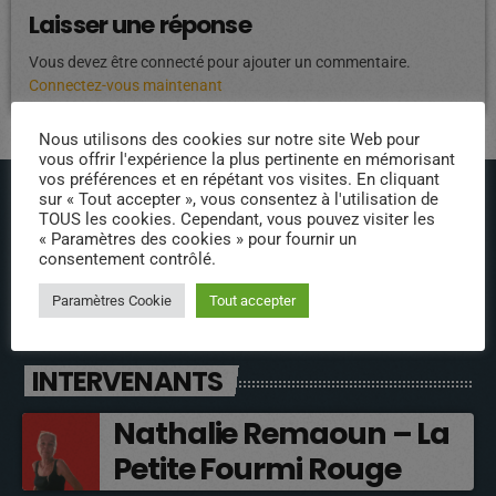
Laisser une réponse
Vous devez être connecté pour ajouter un commentaire.
Connectez-vous maintenant
Nous utilisons des cookies sur notre site Web pour
vous offrir l'expérience la plus pertinente en mémorisant
vos préférences et en répétant vos visites. En cliquant
sur « Tout accepter », vous consentez à l'utilisation de
TOUS les cookies. Cependant, vous pouvez visiter les
« Paramètres des cookies » pour fournir un
consentement contrôlé.
Paramètres Cookie
Tout accepter
ÉPISODES DE PODCAST
INTERVENANTS
Nathalie Remaoun – La
Petite Fourmi Rouge