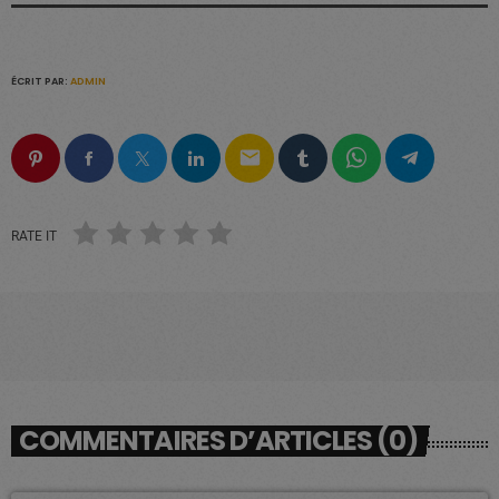
ÉCRIT PAR:
ADMIN
email
RATE IT
COMMENTAIRES D’ARTICLES (0)