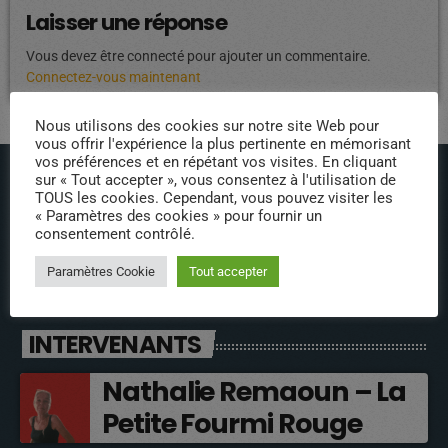
Laisser une réponse
Vous devez être connecté pour ajouter un commentaire.
Connectez-vous maintenant
Nous utilisons des cookies sur notre site Web pour
vous offrir l'expérience la plus pertinente en mémorisant
vos préférences et en répétant vos visites. En cliquant
sur « Tout accepter », vous consentez à l'utilisation de
TOUS les cookies. Cependant, vous pouvez visiter les
« Paramètres des cookies » pour fournir un
consentement contrôlé.
ÉPISODES DE PODCAST
Paramètres Cookie
Tout accepter
INTERVENANTS
Nathalie Remaoun – La
Petite Fourmi Rouge