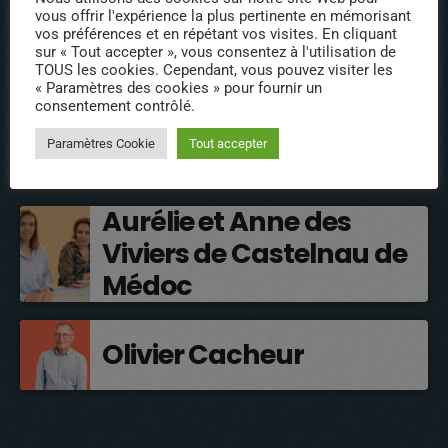
vous offrir l'expérience la plus pertinente en mémorisant
ÉPISODES DE PODCAST
vos préférences et en répétant vos visites. En cliquant
sur « Tout accepter », vous consentez à l'utilisation de
TOUS les cookies. Cependant, vous pouvez visiter les
INTERVENANTS
« Paramètres des cookies » pour fournir un
consentement contrôlé.
Nathalie Remaoun – La
Paramètres Cookie
Tout accepter
Petite Fourmi Rouge
Aurélie et Anne des
Viviers de Castelnau de
Médoc
Olivier Cacheur