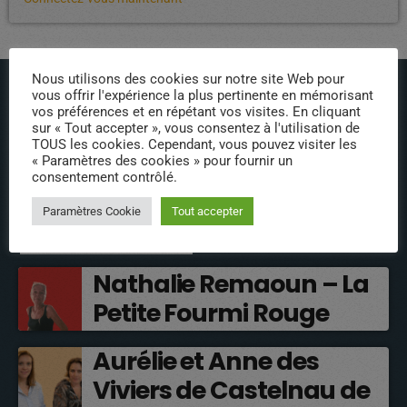
Nous utilisons des cookies sur notre site Web pour
vous offrir l'expérience la plus pertinente en mémorisant
vos préférences et en répétant vos visites. En cliquant
sur « Tout accepter », vous consentez à l'utilisation de
TOUS les cookies. Cependant, vous pouvez visiter les
« Paramètres des cookies » pour fournir un
ÉPISODES DE PODCAST
consentement contrôlé.
Paramètres Cookie
Tout accepter
INTERVENANTS
Nathalie Remaoun – La
Petite Fourmi Rouge
Aurélie et Anne des
Viviers de Castelnau de