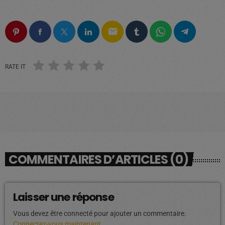
email
RATE IT
COMMENTAIRES D’ARTICLES (0)
Laisser une réponse
Vous devez être connecté pour ajouter un commentaire.
Connectez-vous maintenant