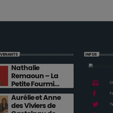
RVENANTS
INFOS
Nathalie
Remaoun – La
Petite Fourmi
C
Rouge
F
Aurélie et Anne
des Viviers de
Tw