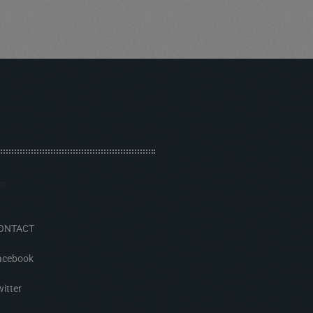
ONTACT
acebook
itter