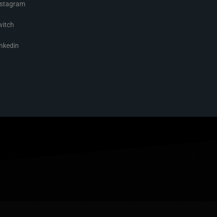
nstagram
witch
nkedin