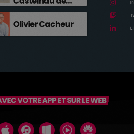
Castelnau de
I
Médoc
T
Olivier Cacheur
Li
VEC VOTRE APP ET SUR LE WEB