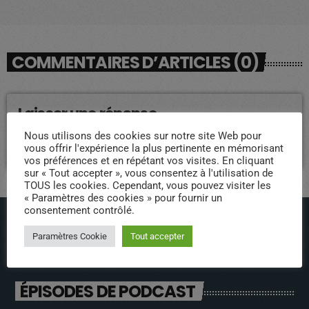
COMMENTAIRES D’ARTICLES (0)
Laisser une réponse
Nous utilisons des cookies sur notre site Web pour
Vous devez être connecté pour ajouter un commentaire.
vous offrir l'expérience la plus pertinente en mémorisant
Connectez-vous maintenant
vos préférences et en répétant vos visites. En cliquant
sur « Tout accepter », vous consentez à l'utilisation de
TOUS les cookies. Cependant, vous pouvez visiter les
« Paramètres des cookies » pour fournir un
consentement contrôlé.
Paramètres Cookie
Tout accepter
ÉPISODES DE PODCAST