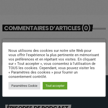
COMMENTAIRES D’ARTICLES (0)
Laisser une réponse
Nous utilisons des cookies sur notre site Web pour
Vous devez être connecté pour ajouter un commentaire.
vous offrir l'expérience la plus pertinente en mémorisant
vos préférences et en répétant vos visites. En cliquant
Connectez-vous maintenant
sur « Tout accepter », vous consentez à l'utilisation de
TOUS les cookies. Cependant, vous pouvez visiter les
« Paramètres des cookies » pour fournir un
consentement contrôlé.
Paramètres Cookie
Tout accepter