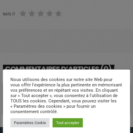
RATE IT
COMMENTAIRES D’ARTICLES (0)
Nous utilisons des cookies sur notre site Web pour
vous offrir l'expérience la plus pertinente en mémorisant
Laisser une réponse
vos préférences et en répétant vos visites. En cliquant
sur « Tout accepter », vous consentez à l'utilisation de
TOUS les cookies. Cependant, vous pouvez visiter les
Vous devez être connecté pour ajouter un commentaire.
« Paramètres des cookies » pour fournir un
Connectez-vous maintenant
consentement contrôlé.
Paramètres Cookie
Tout accepter