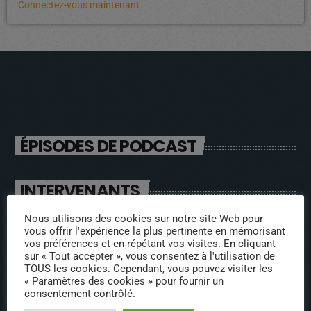
Connectez-vous maintenant
ÉPISODES DE PODCAST
INTERVENANTS
Nathalie Remaoun – La
Nous utilisons des cookies sur notre site Web pour
vous offrir l'expérience la plus pertinente en mémorisant
Petite Fourmi Rouge
vos préférences et en répétant vos visites. En cliquant
sur « Tout accepter », vous consentez à l'utilisation de
TOUS les cookies. Cependant, vous pouvez visiter les
Aurélie et Anne des
« Paramètres des cookies » pour fournir un
consentement contrôlé.
Viviers de Castelnau de