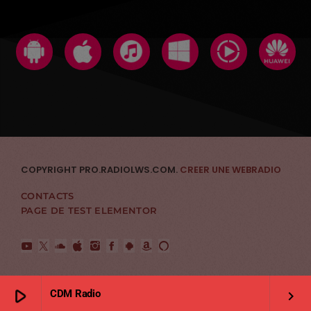
COPYRIGHT PRO.RADIOLWS.COM.
CREER UNE WEBRADIO
CONTACTS
PAGE DE TEST ELEMENTOR
play_arrow
CDM Radio
keyboard_arrow_right