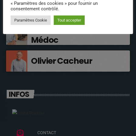
Petite Fourmi Rouge
« Paramètres des cookies » pour fournir un
consentement contrôlé.
Aurélie et Anne des
Paramètres Cookie
Tout accepter
Viviers de Castelnau de
Médoc
Olivier Cacheur
INFOS
CONTACT