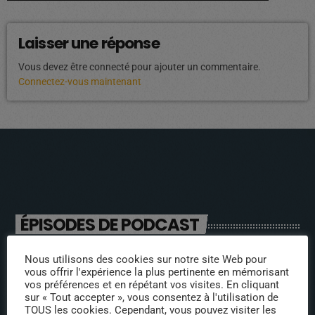
Laisser une réponse
Vous devez être connecté pour ajouter un commentaire.
Connectez-vous maintenant
ÉPISODES DE PODCAST
Nous utilisons des cookies sur notre site Web pour
INTERVENANTS
vous offrir l'expérience la plus pertinente en mémorisant
vos préférences et en répétant vos visites. En cliquant
Nathalie Remaoun – La
sur « Tout accepter », vous consentez à l'utilisation de
TOUS les cookies. Cependant, vous pouvez visiter les