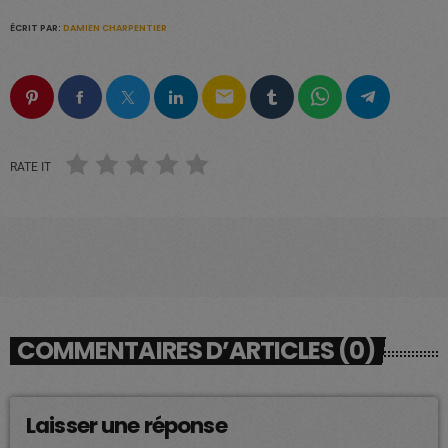
ÉCRIT PAR:
DAMIEN CHARPENTIER
email
RATE IT
COMMENTAIRES D’ARTICLES (0)
Laisser une réponse