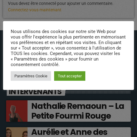
Vous devez être connecté pour ajouter un commentaire.
Connectez-vous maintenant
Nous utilisons des cookies sur notre site Web pour
vous offrir l'expérience la plus pertinente en mémorisant
vos préférences et en répétant vos visites. En cliquant
sur « Tout accepter », vous consentez à l'utilisation de
TOUS les cookies. Cependant, vous pouvez visiter les
« Paramètres des cookies » pour fournir un
consentement contrôlé.
ÉPISODES DE PODCAST
Paramètres Cookie
Tout accepter
INTERVENANTS
Nathalie Remaoun – La
Petite Fourmi Rouge
Aurélie et Anne des