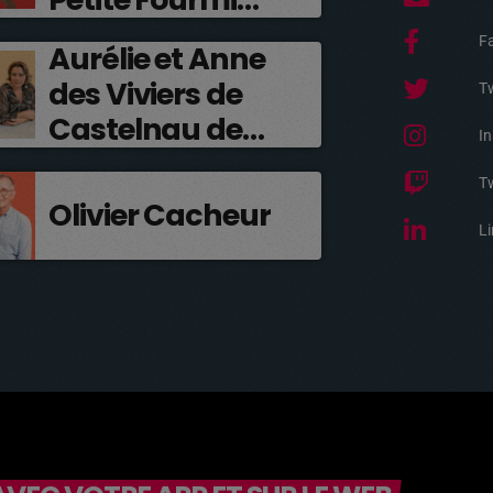
Rouge
F
Aurélie et Anne
des Viviers de
Tw
Castelnau de
I
Médoc
T
Olivier Cacheur
Li