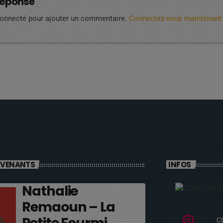
réponse
connecté pour ajouter un commentaire.
Connectez-vous maintenant
RVENANTS
INFOS
Nathalie
Remaoun – La
Petite Fourmi
C