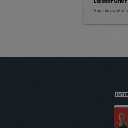
Laisser une 
Vous devez être 
INTE