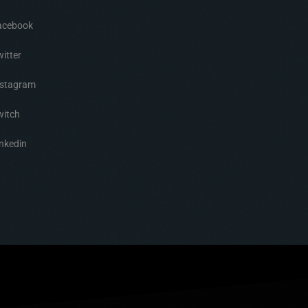
acebook
itter
nstagram
witch
nkedin