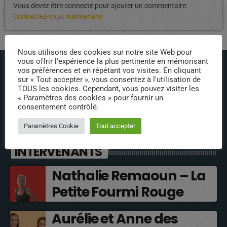
Vous devez être connecté pour ajouter un commentaire.
Connectez-vous maintenant
Nous utilisons des cookies sur notre site Web pour
vous offrir l'expérience la plus pertinente en mémorisant
vos préférences et en répétant vos visites. En cliquant
sur « Tout accepter », vous consentez à l'utilisation de
TOUS les cookies. Cependant, vous pouvez visiter les
« Paramètres des cookies » pour fournir un
consentement contrôlé.
ÉPISODES DE PODCAST
Paramètres Cookie
Tout accepter
INTERVENANTS
Nathalie Remaoun – La
Petite Fourmi Rouge
Aurélie et Anne des