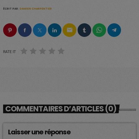
ÉCRIT PAR:
DAMIEN CHARPENTIER
email
RATE IT
COMMENTAIRES D’ARTICLES (0)
Laisser une réponse