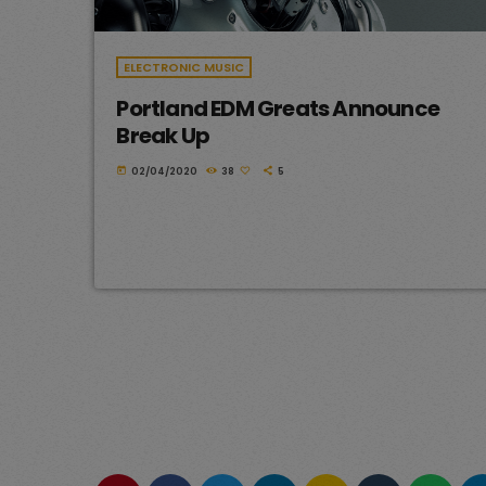
ELECTRONIC MUSIC
Portland EDM Greats Announce
Break Up
today
02/04/2020
38
5