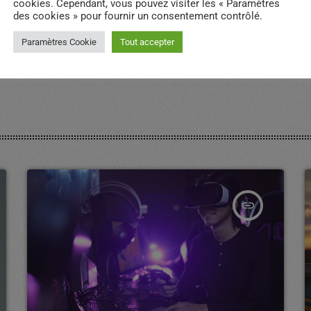
cookies. Cependant, vous pouvez visiter les « Paramètres
des cookies » pour fournir un consentement contrôlé.
Paramètres Cookie
Tout accepter
insert_link