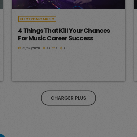
ELECTRONIC MUSIC
4 Things That Kill Your Chances
For Music Career Success
today
01/04/2020
22
1
2
CHARGER PLUS