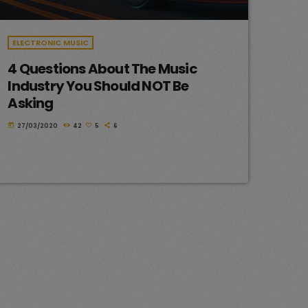
ELECTRONIC MUSIC
4 Questions About The Music
Industry You Should NOT Be
Asking
today
27/03/2020
42
5
6