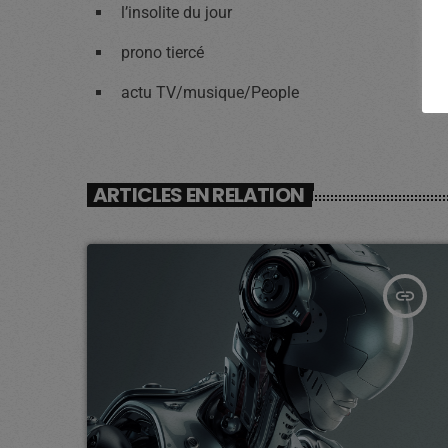
l’insolite du jour
prono tiercé
actu TV/musique/People
ARTICLES EN RELATION
insert_link