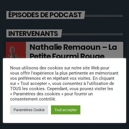
ÉPISODES DE PODCAST
INTERVENANTS
Nathalie Remaoun – La
Petite Fourmi Rouge
Nous utilisons des cookies sur notre site Web pour
Aurélie et Anne des
vous offrir l'expérience la plus pertinente en mémorisant
Viviers de Castelnau de
vos préférences et en répétant vos visites. En cliquant
sur « Tout accepter », vous consentez à l'utilisation de
Médoc
TOUS les cookies. Cependant, vous pouvez visiter les
« Paramètres des cookies » pour fournir un
consentement contrôlé.
Olivier Cacheur
Paramètres Cookie
Tout accepter