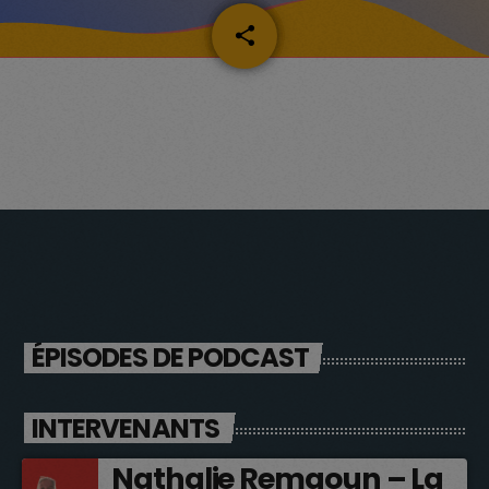
share
email
ÉPISODES DE PODCAST
INTERVENANTS
Nathalie Remaoun – La