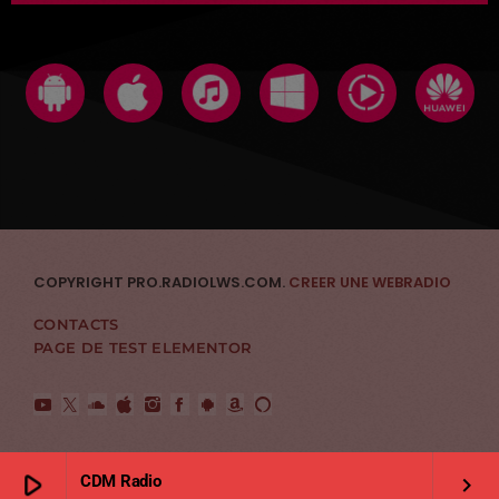
COPYRIGHT PRO.RADIOLWS.COM.
CREER UNE WEBRADIO
CONTACTS
PAGE DE TEST ELEMENTOR
play_arrow
CDM Radio
keyboard_arrow_right