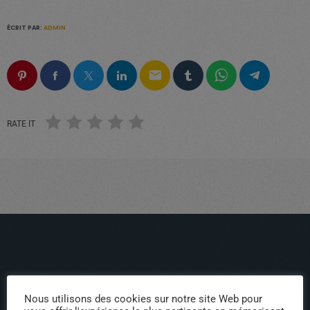
ÉCRIT PAR:
ADMIN
email
RATE IT
Nous utilisons des cookies sur notre site Web pour
ÉPISODES DE PODCAST