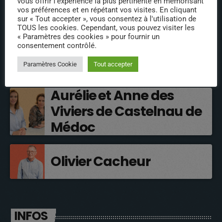
vous offrir l'expérience la plus pertinente en mémorisant
vos préférences et en répétant vos visites. En cliquant
sur « Tout accepter », vous consentez à l'utilisation de
INTERVENANTS
TOUS les cookies. Cependant, vous pouvez visiter les
« Paramètres des cookies » pour fournir un
consentement contrôlé.
Nathalie Remaoun – La
Petite Fourmi Rouge
Paramètres Cookie
Tout accepter
Aurélie et Anne des
Viviers de Castelnau de
Médoc
Olivier Cacheur
INFOS