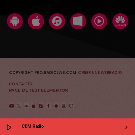
COPYRIGHT PRO.RADIOLWS.COM.
CREER UNE WEBRADIO
CONTACTS
PAGE DE TEST ELEMENTOR
play_arrow
CDM Radio
keyboard_arrow_right