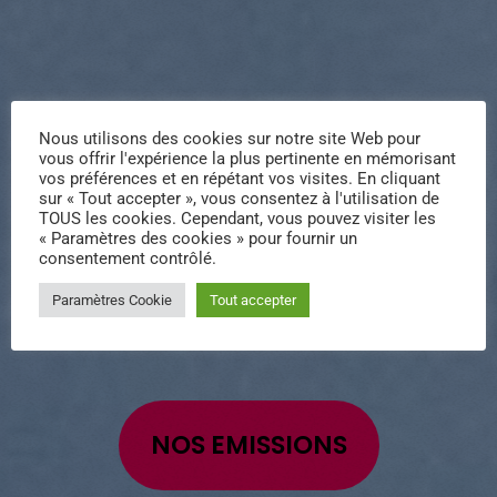
Nous utilisons des cookies sur notre site Web pour
vous offrir l'expérience la plus pertinente en mémorisant
TOUS LES MUSIQUES
vos préférences et en répétant vos visites. En cliquant
QUE VOUS AIMEZ
sur « Tout accepter », vous consentez à l'utilisation de
TOUS les cookies. Cependant, vous pouvez visiter les
« Paramètres des cookies » pour fournir un
consentement contrôlé.
Seulement sur Pro.RadioLWS, vous avez 24 heures sur 24 la
Paramètres Cookie
Tout accepter
meilleure musique de vos groupes préférés des années 80,
90 et 2K
NOS EMISSIONS