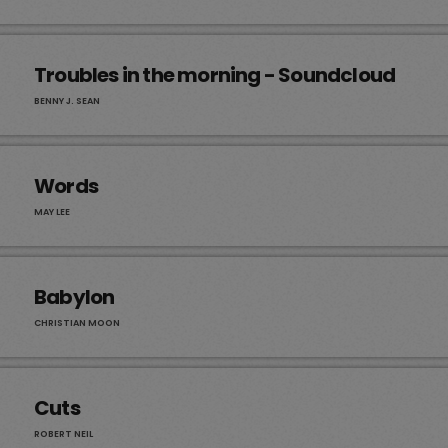
Troubles in the morning - Soundcloud
BENNY J. SEAN
Words
MAY LEE
Babylon
CHRISTIAN MOON
Cuts
ROBERT NEIL