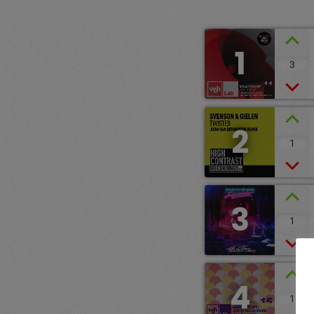
1
3
2
1
3
1
4
1