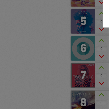
5
0
6
0
7
0
8
0