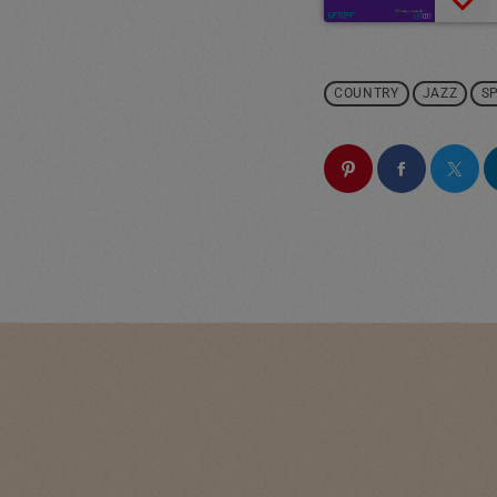
COUNTRY
JAZZ
S