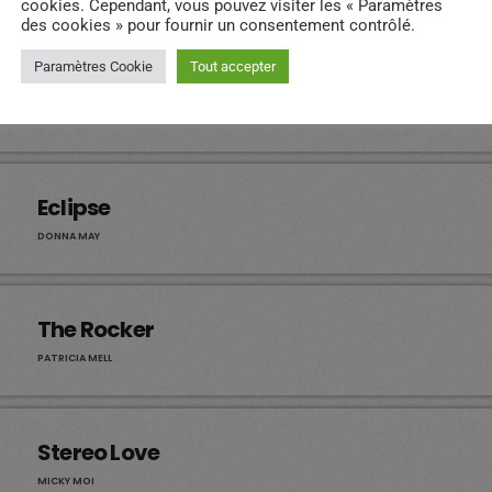
cookies. Cependant, vous pouvez visiter les « Paramètres
des cookies » pour fournir un consentement contrôlé.
Paramètres Cookie
Tout accepter
My Mind
JULIE HEART
Eclipse
DONNA MAY
The Rocker
PATRICIA MELL
Stereo Love
MICKY MOI