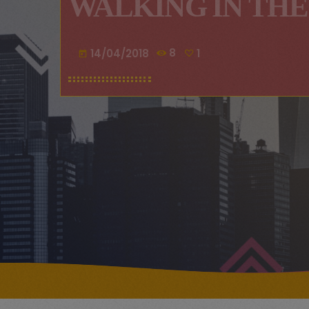
WALKING IN THE
14/04/2018
8
1
today