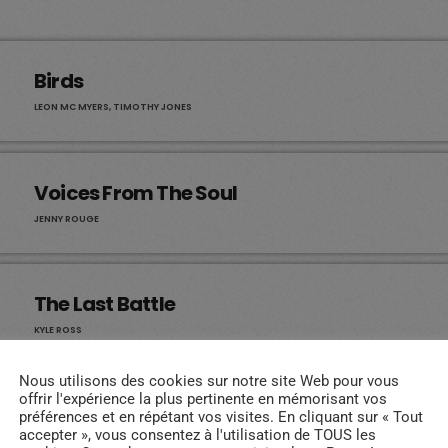
Birds
LEON MC MYERS, TIMOTHY JONES
Voices From The Soul
JENNY ROUGE
The Last Battle
KYLE ROSS
Nous utilisons des cookies sur notre site Web pour vous
offrir l'expérience la plus pertinente en mémorisant vos
Sinphony
préférences et en répétant vos visites. En cliquant sur « Tout
accepter », vous consentez à l'utilisation de TOUS les
MARK LOW