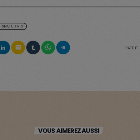
PRING CHART
email
RATE IT
VOUS AIMEREZ AUSSI