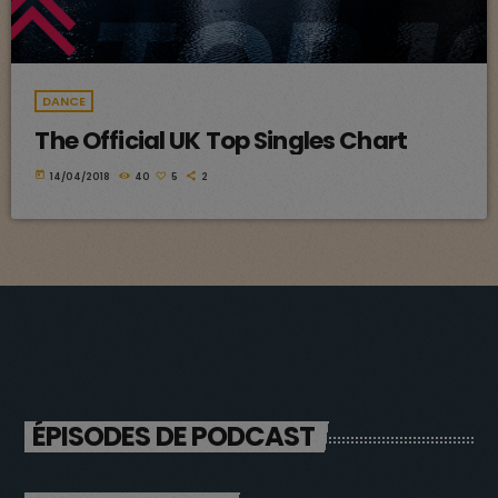
DANCE
The Official UK Top Singles Chart
today
14/04/2018
40
5
2
ÉPISODES DE PODCAST