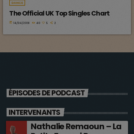
DANCE
The Official UK Top Singles Chart
today
14/04/2018
40
5
2
ÉPISODES DE PODCAST
INTERVENANTS
Nathalie Remaoun – La