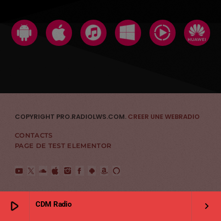
COPYRIGHT PRO.RADIOLWS.COM.
CREER UNE WEBRADIO
CONTACTS
PAGE DE TEST ELEMENTOR
play_arrow
CDM Radio
keyboard_arrow_right