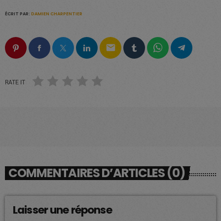
ÉCRIT PAR:
DAMIEN CHARPENTIER
email
RATE IT
COMMENTAIRES D’ARTICLES (0)
Laisser une réponse