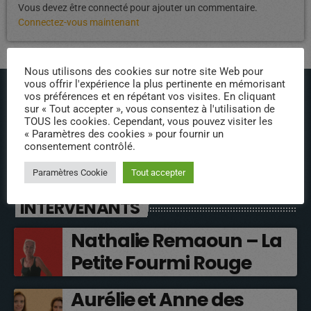
Vous devez être connecté pour ajouter un commentaire.
Connectez-vous maintenant
Nous utilisons des cookies sur notre site Web pour
vous offrir l'expérience la plus pertinente en mémorisant
vos préférences et en répétant vos visites. En cliquant
sur « Tout accepter », vous consentez à l'utilisation de
TOUS les cookies. Cependant, vous pouvez visiter les
« Paramètres des cookies » pour fournir un
consentement contrôlé.
ÉPISODES DE PODCAST
Paramètres Cookie
Tout accepter
INTERVENANTS
Nathalie Remaoun – La
Petite Fourmi Rouge
Aurélie et Anne des