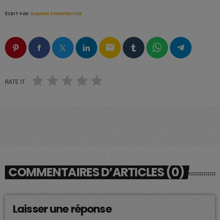
ÉCRIT PAR:
DAMIEN CHARPENTIER
email
RATE IT
COMMENTAIRES D’ARTICLES (0)
Laisser une réponse