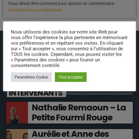
Vous devez être connecté pour ajouter un commentaire.
Connectez-vous maintenant
Nous utilisons des cookies sur notre site Web pour
vous offrir l'expérience la plus pertinente en mémorisant
vos préférences et en répétant vos visites. En cliquant
sur « Tout accepter », vous consentez à l'utilisation de
TOUS les cookies. Cependant, vous pouvez visiter les
« Paramètres des cookies » pour fournir un
consentement contrôlé.
ÉPISODES DE PODCAST
Paramètres Cookie
Tout accepter
INTERVENANTS
Nathalie Remaoun – La
Petite Fourmi Rouge
Aurélie et Anne des