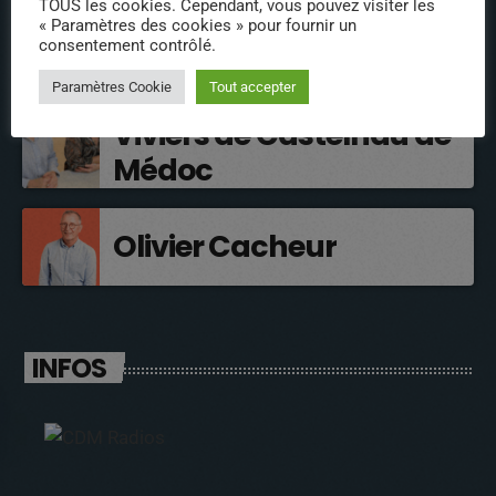
Nathalie Remaoun – La
TOUS les cookies. Cependant, vous pouvez visiter les
« Paramètres des cookies » pour fournir un
Petite Fourmi Rouge
consentement contrôlé.
Paramètres Cookie
Tout accepter
Aurélie et Anne des
Viviers de Castelnau de
Médoc
Olivier Cacheur
INFOS