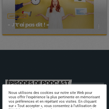
ARTISTIQUE
« J’t’ai pas dit ! »
more_vert
« J’t’ai pas dit ! »
close
Présenté par Lisa Like
blablabla
ÉPISODES DE PODCAST
Nous utilisons des cookies sur notre site Web pour
INTERVENANTS
vous offrir l'expérience la plus pertinente en mémorisant
vos préférences et en répétant vos visites. En cliquant
sur « Tout accepter », vous consentez à l'utilisation de